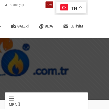
ARA
TR
GALERI
BLOG
İLETIŞIM
MENÜ