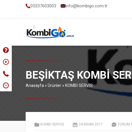
05337603003
info@kombigo.com.tr
BEŞIKTAŞ KOMBI SER
Anasayfa
»
Ürünler
»
KOMBİ SERVİS
KOMBİ SERVİS
24 NISAN
2017
YORUM 