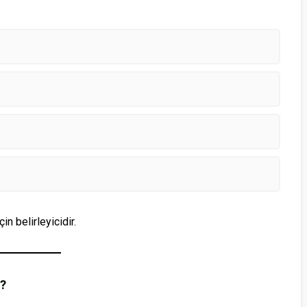
in belirleyicidir.
r?