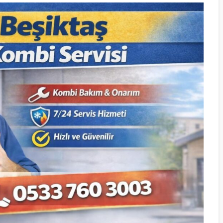
BAHÇELIEVLER
ŞIŞLI KOMBI
HALKALI KOMB