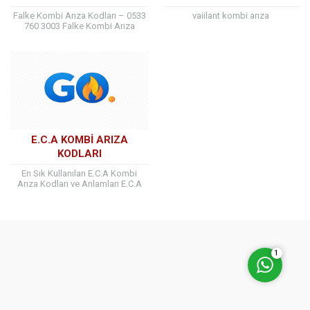
Falke Kombi Arıza Kodları – 0533
vaiilant kombi arıza
760 3003 Falke Kombi Arıza
Kodları ve Anlamları Falke
(özellikle Falke Condense / Falke...
Müşteri Temsilcisi
E.C.A KOMBI ARIZA
KODLARI
En Sık Kullanılan E.C.A Kombi
Arıza Kodları ve Anlamları E.C.A
kombiler, yaşanan bir sorun
durumunda ekranda arıza kodu
Cevap Yaz
göstererek kullanıcıyı...
1