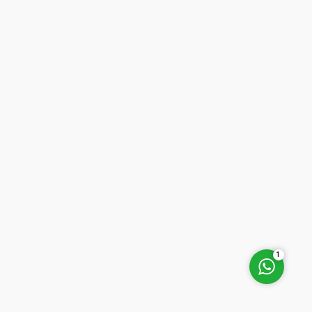
Müşteri Temsilcisi
Cevap Yaz
1