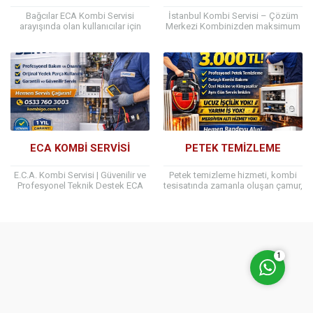
Bağcılar ECA Kombi Servisi
İstanbul Kombi Servisi – Çözüm
arayışında olan kullanıcılar için
Merkezi Kombinizden maksimum
KombiGo Teknik Servis, hızlı
verim almak, doğalgaz
müdahale, uzman kadro ve
faturalarınızı düşürmek ve güvenli
müşteri memnuniyeti odaklı
kullanım sağlamak için düzenli
hizmet...
kombi...
Müşteri Temsilcisi
ECA KOMBİ SERVİSİ
PETEK TEMİZLEME
E.C.A. Kombi Servisi | Güvenilir ve
Petek temizleme hizmeti, kombi
Profesyonel Teknik Destek ECA
tesisatında zamanla oluşan çamur,
kombiler, dayanıklılığı ve enerji
kireç, tortu ve pas kalıntılarının
verimliliği ile Türkiye’de en çok
özel makineler ve kimyasallar ile
Cevap Yaz
tercih...
temizlenmesi işlemidir.İstanbul...
1