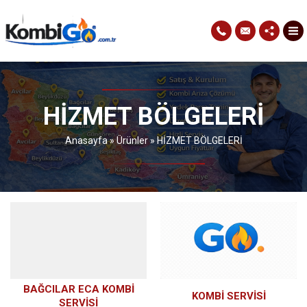
HİZMET BÖLGELERİ
Anasayfa
»
Ürünler
»
HİZMET BÖLGELERİ
BAĞCILAR ECA KOMBI
KOMBI SERVISI
SERVISI