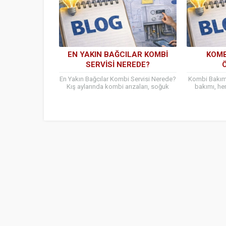
EN YAKIN BAĞCILAR KOMBI
KOMB
SERVISI NEREDE?
En Yakın Bağcılar Kombi Servisi Nerede?
Kombi Bakım
Kış aylarında kombi arızaları, soğuk
bakımı, he
havalarda ciddi mağduriyetlere yol
enerji tasa
açabilir. Bu nedenle en yakın...
taşır. Ö