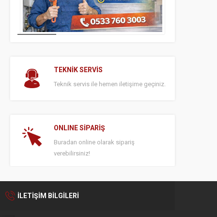
TEKNİK SERVİS
Teknik servis ile hemen iletişime geçiniz.
ONLINE SİPARİŞ
Buradan online olarak sipariş
verebilirsiniz!
İLETİŞİM BİLGİLERİ