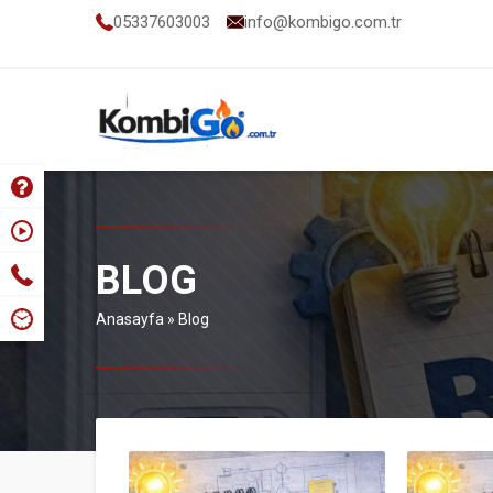
05337603003
info@kombigo.com.tr
BLOG
Anasayfa
»
Blog