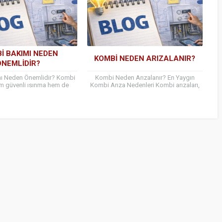
I BAKIMI NEDEN
KOMBI NEDEN ARIZALANIR?
ÖNEMLIDIR?
ı Neden Önemlidir? Kombi
Kombi Neden Arızalanır? En Yaygın
m güvenli ısınma hem de
Kombi Arıza Nedenleri Kombi arızaları,
rrufu açısından büyük önem
özellikle kış aylarında hem konforu
zellikle Bağcılar gibi...
bozar hem de ciddi mağduriyetlere...