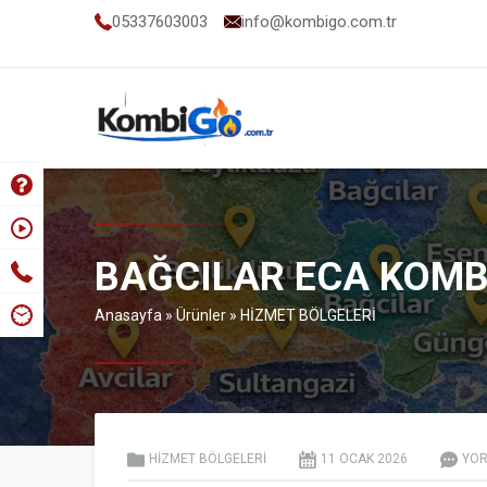
05337603003
info@kombigo.com.tr
BAĞCILAR ECA KOMBI
Anasayfa
»
Ürünler
»
HİZMET BÖLGELERİ
HİZMET BÖLGELERİ
11 OCAK
2026
YOR