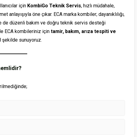
lanıcılar için
KombiGo Teknik Servis
, hızlı müdahale,
t anlayışıyla öne çıkar. ECA marka kombiler; dayanıklılığı,
nse de düzenli bakım ve doğru teknik servis desteği
de ECA kombileriniz için
tamir, bakım, arıza tespiti ve
l şekilde sunuyoruz.
nemlidir?
rilmediğinde;
BAHÇELIEVLER
ŞIŞLI KOMBI
HALKALI KOMB