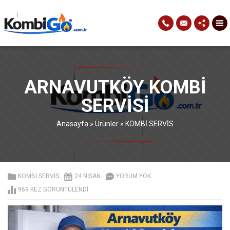
ARNAVUTKÖY KOMBI
SERVISI
Anasayfa
»
Ürünler
»
KOMBİ SERVİS
KOMBİ SERVİS
24 NISAN
YORUM YOK
969 KEZ GÖRÜNTÜLENDI