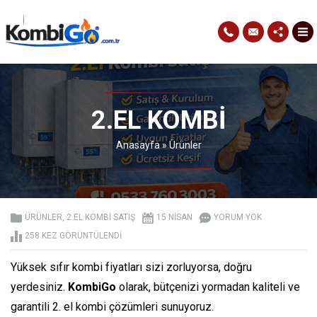
2.EL KOMBI
Anasayfa
»
Ürünler
ÜRÜNLER
,
2.EL KOMBİ SATIŞ
15 NISAN
YORUM YOK
258 KEZ GÖRÜNTÜLENDI
Yüksek sıfır kombi fiyatları sizi zorluyorsa, doğru
yerdesiniz.
KombiGo
olarak, bütçenizi yormadan kaliteli ve
garantili 2. el kombi çözümleri sunuyoruz.