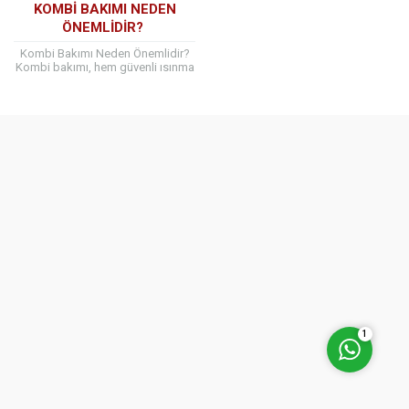
KOMBI BAKIMI NEDEN
ÖNEMLIDIR?
Kombi Bakımı Neden Önemlidir?
Kombi bakımı, hem güvenli ısınma
hem de enerji tasarrufu açısından
büyük önem taşır. Özellikle
Bağcılar gibi...
Müşteri Temsilcisi
Cevap Yaz
1